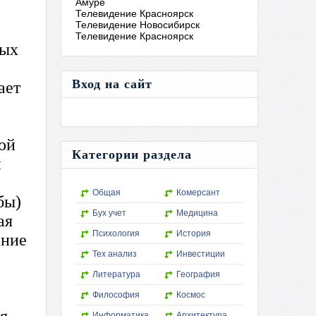
Амуре
Телевидение Красноярск
Телевидение Новосибирск
Телевидение Красноярск
Вход на сайт
Категории раздела
Общая
Комерсант
Бух учет
Медицина
Психология
История
Тех анализ
Инвестиции
Литература
География
Философия
Космос
Информатика
Архитектура