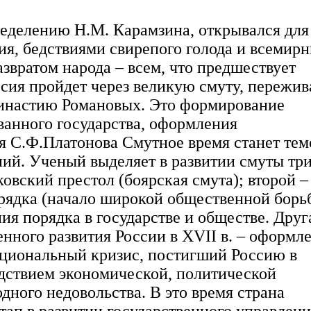
овинности для крестьян на «черной» земле, то есть государственной земле, и ввел новый налог («стрелецкие деньги» для городов или стрелецкую подать хлебом для крестьян), на который содержались стрельцы, полурегулярные полки для защиты двора и границ. В месте с прочими налогами, которые собирались на основе разной величине единицы обложения земли, так называемой «сохи», налоговый гнет оказался так велик, что многие тяглые люди покидали свои общины и, добровольно отказывались от свободы, отдавались в заклад светскому хозяину или монастырю в качестве «закладских» жили в более благоприятных условиях в «белых», то есть свободных от налогов и повинностей, местностях или слободах. Более прочный успех принес постепенный, с начала 20-х годов, переход с налогообложения земли на подворный налог, представлявший собой более простую единицу расчёта по сравнению с «сохой». Эта налоговая реформа была закончена только в конце 70-х годов при Фёдоре Алексеевиче. За 32 года царствования Михаила Фёдоровича русские владенья в Сибири, словно в возмещение уступок, сделанных на западе шведам и полякам, выросли почти свыше 4000000 кв. верст - целое государство. В 1619 г. возник Енесейск, в 1632 г. - Якутск, а в 1639 г. Инав Московитин первым дошел до Тихого океана в районе Охотского моря. Уже в 1616 г. первое русское посольство было направлено к монгольскому Алтын-хану, а два года спустя первый русский посол - Петлин - прибыл в Пекин. Трудно сказать, на сколько велико было участие Михаила в общей политике. В любом случае, умные уступки в условиях надвигающихся социальных волнений отвечали его натуре. Он умер 13 июля 1645г. Царствование Алексея Михайловича может быть сведено к трем следующим фактам: расплата с Польшей и присоединение Малороссии, борьба власти с казаками, первая попытка церковной реформы и усиление европейского влияния. Новый царь, сын Михаила и Евдокии Стрешневой, имел такой же добрый и снисходительный характер, как и его отец. Современники говорят, что он даже в самых сильных припадках гнева позволял себе только дать пинка или ударить кулаком. Обладая более живым умом, нежели его отец, Алексей Михайлович сильно привязывался к окружавшим его людям, так что совершенно им подчинялся. Крайняя снисходительность государя к ближним людям привела к весьма печальным последствиям: народ безнаказанно эксплуатировался и угнетенные не смели даже жаловаться. Алексей всецело вверился боярину Морозову, который был его воспитателем и не расставался с ним в течении тридцати лет. Морозов был горд, честолюбив, неразборчив, но образован, умен и очень ловок; он искусно решил запутанные дипломатические дела, завещанные предыдущим царствованием. Когда Алексей вступил в брак, Морозов не устрашился многочисленности ближних людей и временщиков, появившихся вместе с новой царицей, Марией Ильиничной Милославской: вместо злоумышлений на здоровье и красоту царицы, как делалось в подобных случаях, Морозов предпочел разделить власть с царицыными родственниками и упрочит ее, женившись на сестре Марии Ильиничны; таким образом, он к прежнему титулу любимца присоединил новый титул ближнего человека и упрочил свою власть. Будучи в большой силе у царя, чем был Ришелье у Людовика XIII, он имел честь отплатить Польше за междоусобицу. Однако внутреннее состояние государства в первые годы Алексея Михайловича было так затруднительно, что внешние действия не могли быть энергичны. В Смутное время русский народ отвык от безмолвного повиновения, которым отличался прежде: не умел более терпеть безропотно, и жалобы нередко вели к мятежу. Надо, впрочем, сказать, что страдания были сильнее прежних: Россия, пережив Смутное время, находилась в изнеможенном, истомленном состоянии, земледелие и торговля упали, население уменьшилось вследствие эмиграций и бегства крестьян в казацкие страны. Государство, начиная знакомиться со всеми тягостями державы, понимало, что необходимо иметь армию, наемные войска, военные снаряды, дипломатию и администрацию, и было вынужденно постоянно увеличивать налоги, которые были тем обременительнее для каждого, что число налогоплательщиков уменьшилось. Русская администрация соединяла с новейшими потребностями прежние пороки: продажность служащих, безнаказанность любимцев и их креатур и недостаточная организация суда доводили до крайности население, которое отличалось меньшей терпеливостью, чем прежние поколения. В том же 1648 году, в котором началась фронда во Франции, вспыхнул в Москве страшный мятеж. Царь был вынужден выдать судью Плещеева народу, который и убил его; затем народ потребовал окольничего Траханиота и получил его; наконец, народная ярость обратилась на Морозова, но царь скрыл своего родственника, отправив его в Кирилло-Белозерский монастырь, откуда тот после прекращения мятежа спокойно возвратился в Москву. Псковитяне возмутились под предлогом, будто деньги и хлеб отдаются немцам, то есть шведам, в силу последнего с ними трактата. Чернь схватила шведа Нуменса и заключила его в тюрьму, присланные из Москвы воевода и князь Волконский едва не были убиты, архиепископа Макария дважды заключали в оковы. Мятеж перешел из Пскова в Новгород, где чернь остановила и умертвила датского посла; архиепископа Никона, использовавшего духовное оружие против мятежников, осыпали ударами; стрельцы действовали заодно с чернью. Новгород смирился лишь при приближении князя Хованского с отрядом войск. Этого отряда было недостаточно для усмирения Пскова, который, будучи защищен сильными укреплениями, готовился дать москвитянам такой же отпор, какой дал полякам. Псковитяне сделали несколько удачных вылазок и сдались только под условием амнистии. Хованский, имея мало войска, должен был соглас