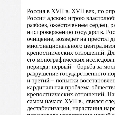
Россия в ХVII в. ХVII век, по определению Н.М. Карамзина, открывался для России адскою игрою властолюбия, бедствиями свирепого голода и всемирных разбоев, ожесточением сердец, развратом народа – всем, что предшествует ниспровержению государств. Россия пройдет через великую смуту, переживает очищение, возведет на престол династию Романовых. Это формирование многонационального централизованного государства, оформления крепостнических отношений. Для С.Ф.Платонова Смутное время станет темой его монографических исследований. Ученый выделяет в развитии смуты три периода: первый – борьба за московский престол (боярская смута); второй – разрушение государственного порядка (начало широкой общественной борьбы) и третий – попытки восстановления порядка в государстве и обществе. Другая кардинальная проблема общественного развития России в ХVII в. – оформление крепостнических отношений. Национальный кризис, постигший Россию в самом начале ХVII в., явился следствием экономической, политической дестабилизации, нарастания народного недовольства. В это время страна переживала качественно новый этап в развитии государственного управления. Система сословного самоуправления приходила в упадок, а центральные органы власти набирали силу. Внутреннюю и внешнюю политику государства начинают осуществлять верхи служилого сословия, стоявшие над местными интересами и сословными группами. Приказно-бюрократическая система управления становилась характерной чертой русской государственности. В то же время протекает сложный процесс внутренней эволюции самой боярской элиты, ее трансформация из старинной вотчинной аристократии в сложную элиту. Традиционно в исторических исследований утверждалось, что происходило вытеснение боярства дворянством. Непрекращающаяся борьба за царский престол втянула Россию в смуту. Это неординарная обстановка способствовала появлению самозванства. Россияне не могли забыть царевича Дмитрия. Этим воспользовались авантюристы. Монах Чудова монастыря Григорий Отрепьев оставил в келье записку: «Я, царевич Дмитрий, сын Иоаннов… сяду на престол отца моего». Так России открылся самозванец – Лжедмитрий I. 16 октября 1604 г. войско самозванца вторглось в пределы России. 20 июня 1605 г. Лжедмитрий въехал в Москву. Самозванец помиловал тех бояр, которые пострадали при Борисе Годунове. Но слава Лжедмитрия как хорошего государя была недолговечна. В Москву приехала невеста Марина Мнишек. Женитьба на католичке вызвала волну недовольства среди жителей столицы. Эти воспользовалась партия Василия Шуйского для организации заговора против самозванца. Это случилось ночью 17 мая 1606 г. Толпа хлынула на Красную площадь. Лжедмитрий попытался бежать, но был схвачен и зарублен. Новым царем «прокричали» Василия Шуйского. Смута достигла своей высшей точки. Разразилась крестьянская война под предводительством Ивана Болотникова (1606-1607 гг.). Летом 1607 г. в Стародубе объявился еще один самозванец Лжедмитрий II. После многолетней смуты, иностранной интервенции Россия оказалась экономически ослабленной. Сильно пострадала Москва, центральные и южные районы, где города и села оказались опустошенными и разграбленными. На рубеже 20-30-х годов ХVII в. в России, которая прошла через великую Смуту, начиналось постепенное возрождение. В январе 1613 г. освобождения от интервентов Москва готовилась к проведению Земского собора. Центральным вопросам собора стали выборы нового царя. Романовы – династия русских царей и императоров. Сначала это был боярский род, известный по документам с XIV века. Фамилию Романовых он получил не сразу. Первым достоверным предком Романовых был Андрей Иванович Кобыла, по преданию выходец из Пруссии, поступивший на службу при дворе Великого князя московского Ивана Калиты. 2 мая 1613 г. Михаил Федорович Романов, сопровождаемый всем мужским населением столицы, вступил в Москву, Кроме ожидания выражений лояльности, основной причиной такой задержки было то, что пришлось восстанавливать Кремль, разорённый при изгнании поляков. За день до своего семнадцатилетия, 11 июля, он был коронован на царство в Успенском соборе митрополитом казанским Ефремом. Одной из важнейших внутренних проблем была налоговая реформа. Для устранения финансовых трудностей Михаил Федорович в первые годы своего правления 1614 г. повысил самый большой регулярный налог «ямские деньги» для крестьян на частной земле или конские п