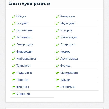
Категории раздела
Общая
Комерсант
Бух учет
Медицина
Психология
История
Тех анализ
Инвестиции
Литература
География
Философия
Космос
Информатика
Архитектура
Транспорт
Физика
Педагогика
Менеджмент
Природа
Туризм
Финансы
Экономика
Маркетинг