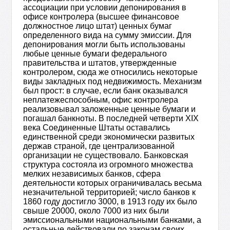
ассоциации при условии депонирования в
офисе контролера (высшее финансовое
должностное лицо штат) ценных бумаг
определенного вида на сумму эмиссии. Для
депонирования могли быть использованы
любые ценные бумаги федерального
правительства и штатов, утвержденные
контролером, сюда же относились некоторые
виды закладных под недвижимость. Механизм
был прост: в случае, если банк оказывался
неплатежеспособным, офис контролера
реализовывал заложенные ценные бумаги и
погашал банкноты. В последней четверти XIX
века Соединенные Штаты оставались
единственной среди экономически развитых
держав страной, где централизованной
организации не существовало. Банковская
структура состояла из огромного множества
мелких независимых банков, сфера
деятельности которых ограничивалась весьма
незначительной территорией; число банков к
1860 году достигло 3000, в 1913 году их было
свыше 20000, около 7000 из них были
эмиссиональными национальными банками, а
остальные действовали по законам своих