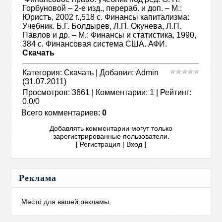
Горбуновой – 2-е изд., перераб. и доп. – М.:
Юристъ, 2002 г.,518 с. Финансы капитализма:
Учебник. Б.Г. Болдырев, Л.П. Окунева, Л.П.
Павлов и др. – М.: Финансы и статистика, 1990,
384 с. Финансовая система США. АФИ.
Скачать
Категория
:
Скачать
|
Добавил
:
Admin
(31.07.2011)
Просмотров
:
3661
|
Комментарии
:
1
|
Рейтинг
:
0.0
/
0
Всего комментариев
:
0
Добавлять комментарии могут только
зарегистрированные пользователи.
[
Регистрация
|
Вход
]
Реклама
Место для вашей рекламы.