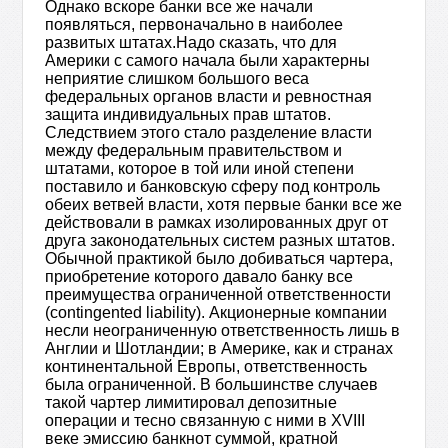
Однако вскоре банки все же начали
появляться, первоначально в наиболее
развитых штатах.Надо сказать, что для
Америки с самого начала были характерны
неприятие слишком большого веса
федеральных органов власти и ревностная
защита индивидуальных прав штатов.
Следствием этого стало разделение власти
между федеральным правительством и
штатами, которое в той или иной степени
поставило и банковскую сферу под контроль
обеих ветвей власти, хотя первые банки все же
действовали в рамках изолированных друг от
друга законодательных систем разных штатов.
Обычной практикой было добиваться чартера,
приобретение которого давало банку все
преимущества ограниченной ответственности
(contingented liability). Акционерные компании
несли неограниченную ответственность лишь в
Англии и Шотландии; в Америке, как и странах
континентальной Европы, ответственность
была ограниченной. В большинстве случаев
такой чартер лимитировал депозитные
операции и тесно связанную с ними в XVIII
веке эмиссию банкнот суммой, кратной