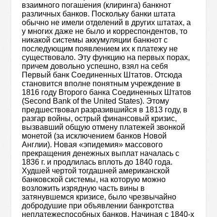
взаимного погашения (клиринга) банкнот
различных банков. Поскольку банки штата
обычно не имели отделений в других штатах, а
у многих даже не было и корреспондентов, то
никакой системы аккумуляции банкнот с
последующим появлением их к платежу не
существовало. Эту функцию на первых порах,
причем довольно успешно, взял на себя
Первый банк Соединенных Штатов. Отсюда
становится вполне понятным учреждение в
1816 году Второго банка Соединенных Штатов
(Second Bank of the United States). Этому
предшествовал разразившийся в 1813 году, в
разгар войны, острый финансовый кризис,
вызвавший общую отмену платежей звонкой
монетой (за исключением банков Новой
Англии). Новая «эпидемия» массового
прекращения денежных выплат началась с
1836 г. и продлилась вплоть до 1840 года.
Худшей чертой тогдашней американской
банковской системы, на которую можно
возложить изрядную часть вины в
затянувшемся кризисе, было чрезвычайно
добродушие при объявлении банкротства
неплатежеспособных банков. Начиная с 1840-х