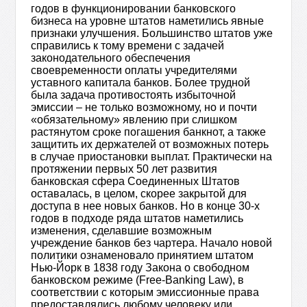
годов в функционировании банковского
бизнеса на уровне штатов наметились явные
признаки улучшения. Большинство штатов уже
справились к тому времени с задачей
законодательного обеспечения
своевременности оплаты учредителями
уставного капитала банков. Более трудной
была задача противостоять избыточной
эмиссии – не только возможному, но и почти
«обязательному» явлению при слишком
растянутом сроке погашения банкнот, а также
защитить их держателей от возможных потерь
в случае приостановки выплат. Практически на
протяжении первых 50 лет развития
банковская сфера Соединенных Штатов
оставалась, в целом, скорее закрытой для
доступа в нее новых банков. Но в конце 30-х
годов в подходе ряда штатов наметились
изменения, сделавшие возможным
учреждение банков без чартера. Начало новой
политики ознаменовало принятием штатом
Нью-Йорк в 1838 году Закона о свободном
банковском режиме (Free-Banking Law), в
соответствии с которым эмиссионные права
предоставлялись любому человеку или