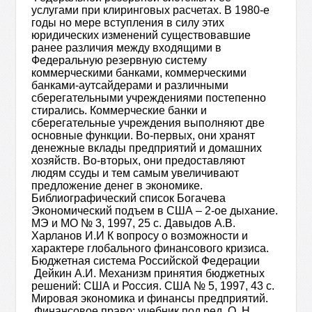
услугами при клиринговых расчетах. В 1980-е
годы но мере вступления в силу этих
юридических изменений существовавшие
ранее различия между входящими в
Федеральную резервную систему
коммерческими банками, коммерческими
банками-аутсайдерами и различными
сберегательными учреждениями постепенно
стирались. Коммерческие банки и
сберегательные учреждения выполняют две
основные функции. Во-первых, они хранят
денежные вклады предприятий и домашних
хозяйств. Во-вторых, они предоставляют
людям ссуды и тем самым увеличивают
предложение денег в экономике.
Библиографический список Богачева
Экономический подъем в США – 2-ое дыхание.
МЭ и МО № 3, 1997, 25 с. Давыдов А.В.
Харланов И.И К вопросу о возможности и
характере глобального финансового кризиса.
Бюджетная система Российской Федерации
Дейкин А.И. Механизм принятия бюджетных
решений: США и Россия. США № 5, 1997, 43 с.
Мировая экономика и финансы предприятий.
Финансовое право: учебник под ред. О. Н.