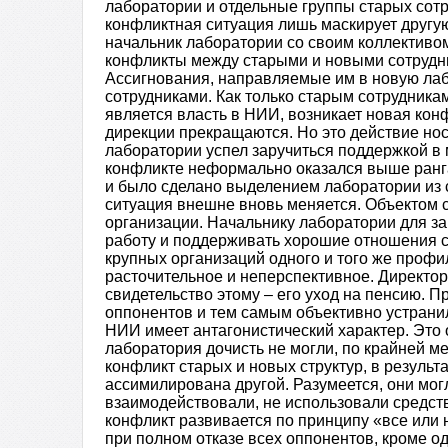
лаборатории и отдельные группы старых сотр
конфликтная ситуация лишь маскирует другую
начальник лаборатории со своим коллективо
конфликты между старыми и новыми сотрудни
Ассигнования, направляемые им в новую ла
сотрудниками. Как только старым сотрудника
является власть в НИИ, возникает новая кон
дирекции прекращаются. Но это действие нос
лаборатории успел заручиться поддержкой в м
конфликте неформально оказался выше ранга 
и было сделано выделением лаборатории из 
ситуация внешне вновь меняется. Объектом 
организации. Начальнику лаборатории для з
работу и поддерживать хорошие отношения с
крупных организаций одного и того же профи
расточительное и неперспективное. Директор
свидетельство этому – его уход на пенсию. П
оппонентов и тем самым объективно устрани
НИИ имеет антагонистический характер. Это 
лаборатория дочисть не могли, по крайней м
конфликт старых и новых структур, в результ
ассимилирована другой. Разумеется, они мог
взаимодействовали, не использовали средств
конфликт развивается по принципу «все или 
при полном отказе всех оппонентов, кроме о