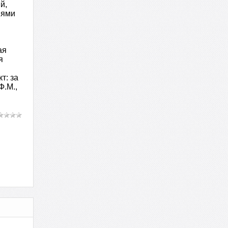
й,
иями
ая
я
т: за
Ф.М.,