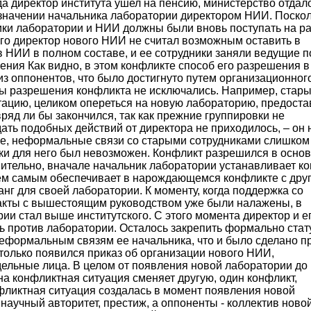
а директор института ушел на пенсию, министерство отдал
азначении начальника лаборатории директором НИИ. Поско
ики лаборатории и НИИ должны были вновь поступать на ра
ого директор нового НИИ не считал возможным оставить в
в НИИ в полном составе, и ее сотрудники заняли ведущие п
ения Как видно, в этом конфликте способ его разрешения в
из оппонентов, что было достигнуто путем организационног
ты разрешения конфликта не исключались. Например, стар
тацию, целиком опереться на новую лабораторию, предоста
вряд ли бы закончился, так как прежние группировки не
ать подобных действий от директора не приходилось, – он 
ие, неформальные связи со старыми сотрудниками слишком
ски для него был невозможен. Конфликт разрешился в осно
вительно, вначале начальник лаборатории устанавливает ко
 тем самым обеспечивает в нарождающемся конфликте с дру
нг для своей лаборатории. К моменту, когда поддержка со
такты с вышестоящим руководством уже были налажены, в
рии стал выше институтского. С этого момента директор и е
 против лаборатории. Осталось закрепить формально стат
еформальным связям ее начальника, что и было сделано п
только появился приказ об организации нового НИИ,
дельные лица. В целом от появления новой лаборатории до
на конфликтная ситуация сменяет другую, один конфликт,
нфликтная ситуация создалась в момент появления новой
научный авторитет, престиж, а оппоненты - коллектив ново