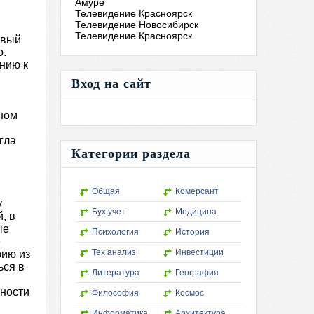
Амуре
Телевидение Красноярск
Телевидение Новосибирск
Телевидение Красноярск
ивый
о.
нию к
Вход на сайт
вном
гла
Категории раздела
Общая
Комерсант
у
Бух учет
Медицина
, в
ые
Психология
История
е
Тех анализ
Инвестиции
рию из
ься в
Литература
География
ности
Философия
Космос
Информатика
Архитектура