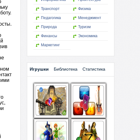
о
льку
Транспорт
Физика
боту.
Педагогика
Менеджмент
осты.
Природа
Туризм
о
Финансы
Экономика
ый
Маркетинг
вив
не
вном
Игрушки
Библиотека
Статистика
нтакт
гими
го
ус,
ри
й