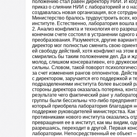
положению стал равен директору НИИ. И когд
приказ о слиянии НИИ с лабораторией и о н
создавалась новая организация, все сотрудн
Министерство бралось трудоустроить всех, к
институте. Естественно, лаборатория вошла 
2. Анализ конфликта и технология его разреш
конечном счете состоял в устранении одного 
преобразования. Разумеется, другие вариан
директор мог полностью сменить свою ориен
ей свободу действий, хотя конфликт на этом 
смирились бы таким положением дел. Да и жд
молод, слишком консервативен, его дружеск
сильны. Словом, такой поворот психологиче
за счет изменения рангов оппонентов. Дейст
с директором, заручается его поддержкой и
подразделениями института более высокий ра
стороны директора оказалась потеряна, кон
результате чего фактический ранг у лаборато
группы были бессильны что-либо предпринять
который приобрела лаборатория благодаря н
поддержке руководителей министерства. Как 
противниками нового института оказались от
превращения ее в институт, как мы видим, од
разрешаясь, переходит в другой. Первая ко
лаборатории. Непосредственный ее объект – 