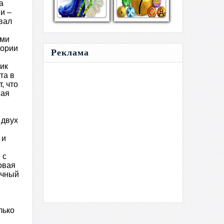
а
и –
вал
ыми
тории
Реклама
ник
та в
, что
ная
 двух
 и
 с
овая
ичный
лько