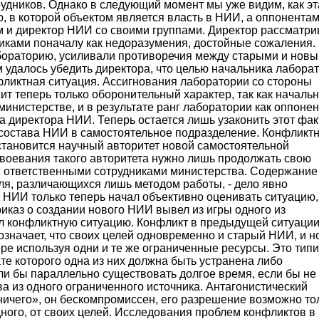
удников. Однако в следующий момент мы уже видим, как эт
, в которой объектом является власть в НИИ, а оппонентам
м и директор НИИ со своими группами. Директор рассматри
ками поначалу как недоразумения, достойные сожаления.
бораторию, усиливали противоречия между старыми и нов
м удалось убедить директора, что целью начальника лабора
фликтная ситуация. Ассигнования лаборатории со стороны
ит теперь только оборонительный характер, так как началь
инистерстве, и в результате ранг лаборатории как оппонен
директора НИИ. Теперь остается лишь узаконить этот факт
состава НИИ в самостоятельное подразделение. Конфликт
становится научный авторитет новой самостоятельной
авоевания такого авторитета нужно лишь продолжать свою
 ответственными сотрудниками министерства. Содержание
ля, различающихся лишь методом работы, - дело явно
 НИИ только теперь начал объективно оценивать ситуацию,
риказ о создании нового НИИ вывел из игры одного из
л конфликтную ситуацию. Конфликт в предыдущей ситуации
означает, что своих целей одновременно и старый НИИ, и н
ере используя одни и те же ограниченные ресурсы. Это тип
ате которого одна из них должна быть устранена либо
ли бы параллельно существовать долгое время, если бы не
а из одного ограниченного источника. Антагонистический
ничего», он бескомпромиссен, его разрешение возможно то
дного, от своих целей. Исследования проблем конфликтов в