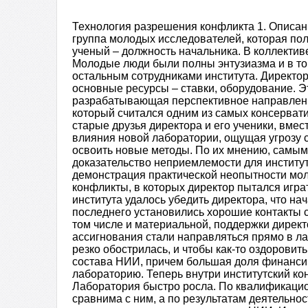
Технология разрешения конфликта 1. Описа
группа молодых исследователей, которая пол
ученый – должность начальника. В коллекти
Молодые люди были полны энтузиазма и в т
остальным сотрудниками института. Директо
основные ресурсы – ставки, оборудование. Э
разрабатывающая перспективное направление
который считался одним из самых консерват
старые друзья директора и его ученики, вмес
влияния новой лаборатории, ощущая угрозу с
освоить новые методы. По их мнению, самы
доказательство неприемлемости для институ
демонстрация практической неопытности мол
конфликты, в которых директор пытался игра
института удалось убедить директора, что нач
последнего установились хорошие контакты 
том числе и материальной, поддержки директ
ассигнования стали направляться прямо в ла
резко обострилась, и чтобы как-то оздорови
состава НИИ, причем большая доля финанси
лабораторию. Теперь внутри институтский к
Лаборатория быстро росла. По квалификаци
сравнима с ним, а по результатам деятельно