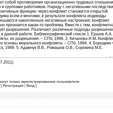
яют собой противоречия организационно-трудовых отношени
 и группами работников. Наряду с негативными последств
озитивные функции: через конфликт становится открытой
има всем и многими; в результате конфликта индивиды
решаются накопленные негативные настроения; конфликт
но признается какая-то проблема. Вместе с тем, конфликтн
бует разрешения. Различают различные подходы разрешени
 в данной работе. Библиографический список 1. Ершов А.А.
ты, их разрешения. – СПб, 1996. 2. Кичанова И.М. Конфлик
ые основы морального конфликта. – СПб, 1994. 4. Бородкин 
к, 1989. 5. Адамчук В.В., Ромашов О.В., Сорокина М.Е.
7.2011)
огут только зарегистрированные пользователи.
[
Регистрация
|
Вход
]