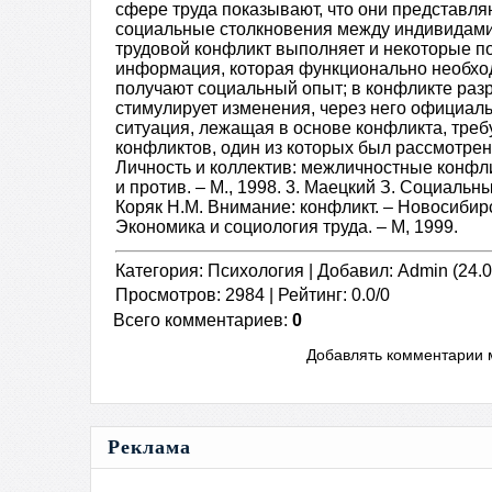
сфере труда показывают, что они представл
социальные столкновения между индивидами
трудовой конфликт выполняет и некоторые п
информация, которая функционально необход
получают социальный опыт; в конфликте раз
стимулирует изменения, через него официаль
ситуация, лежащая в основе конфликта, тре
конфликтов, один из которых был рассмотрен
Личность и коллектив: межличностные конфлик
и против. – М., 1998. 3. Маецкий З. Социальн
Коряк Н.М. Внимание: конфликт. – Новосибирс
Экономика и социология труда. – М, 1999.
Категория
:
Психология
|
Добавил
:
Admin
(24.0
Просмотров
:
2984
|
Рейтинг
:
0.0
/
0
Всего комментариев
:
0
Добавлять комментарии м
Реклама