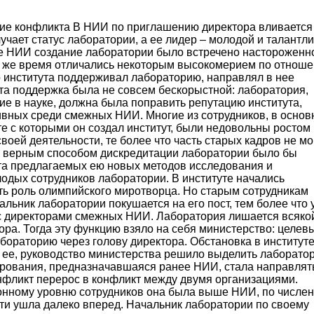
ние конфликта В НИИ по приглашению директора вливается
учает статус лаборатории, а ее лидер – молодой и талантл
ве НИИ создание лаборатории было встречено настороженн
о же время отличались некоторым высокомерием по отноше
р института поддерживал лабораторию, направлял в нее
та поддержка была не совсем бескорыстной: лаборатория,
 в науке, должна была поправить репутацию института,
ивных среди смежных НИИ. Многие из сотрудников, в осно
те с которыми он создал институт, были недовольны ростом
воей деятельности, те более что часть старых кадров не мо
м верным способом дискредитации лаборатории было бы
та предлагаемых ею новых методов исследования и
одых сотрудников лаборатории. В институте начались
ть роль олимпийского миротворца. Но старым сотрудникам
альник лаборатории покушается на его пост, тем более что 
с директорами смежных НИИ. Лаборатория лишается всякой
ора. Тогда эту функцию взяло на себя министерство: целев
бораторию через голову директора. Обстановка в институт
ть ее, руководство министерства решило выделить лаборато
рования, предназначавшаяся ранее НИИ, стала направлят
онфликт перерос в конфликт между двумя организациями.
онному уровню сотрудников она была выше НИИ, по числен
сти ушла далеко вперед. Начальник лаборатории по своему