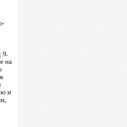
о-
 9.
е на
о
ак
м
лю и
ии,