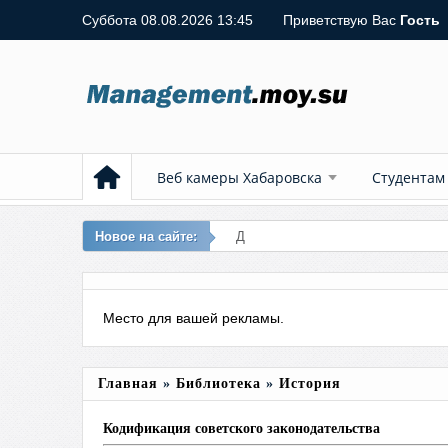
Суббота 08.08.2026 13:45
Приветствую Вас
Гость
Веб камеры Хабаровска
Студентам
Новое на сайте:
Добавлена в библ
Место для вашей рекламы.
Главная
»
Библиотека
»
История
Кодификация советского законодательства