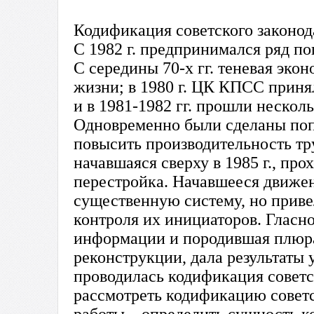
Кодификация советского законод
С 1982 г. предпринимался ряд п
С середины 70-х гг. теневая эко
жизни; в 1980 г. ЦК КПСС приня
и в 1981-1982 гг. прошли нескол
Одновременно были сделаны поп
повысить производительность тр
начавшаяся сверху в 1985 г., про
перестройка. Начавшееся движе
существенную систему, но прив
контроля их инициаторов. Гласно
информации и породившая плюра
реконструкции, дала результаты 
проводилась кодификация советс
рассмотреть кодификацию советск