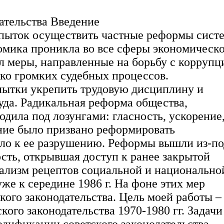
ательства Введение
опыток осуществить частные реформы сист
номика проникла во все сферы экономическ
л меры, направленные на борьбу с коррупц
ько громких судебных процессов.
ытки укрепить трудовую дисциплину и
уда. Радикальная реформа общества,
ходила под лозунгами: гласность, ускорение
ние было призвано реформировать
ело к ее разрушению. Реформы вышли из-по
сть, открывшая доступ к ранее закрытой
лизм рецептов социальной и национально
уже к середине 1986 г. На фоне этих мер
кого законодательства. Цель моей работы –
ого законодательства 1970-1980 гг. Задачи