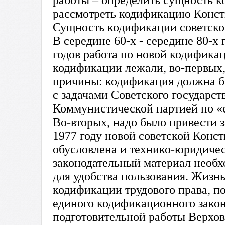
работы – определить сущность к
рассмотреть кодификацию Консти
Сущность кодификации советског
В середине 60-х - середине 80-х
годов работа по новой кодификац
кодификации лежали, во-первых
причины: кодификация должна бы
с задачами Советского государс
Коммунистической партией по «
Во-вторых, надо было привести з
1977 году новой советской Конс
обусловлена и технико-юридиче
законодательный материал необх
для удобства пользования. Жизн
кодификации трудового права, п
единого кодификационного закон
подготовительной работы Верхо