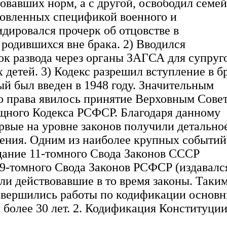
овавших норм, а с другой, освободил семе
ловленных спецификой военного и
дировался прочерк об отцовстве в
 родившихся вне брака. 2) Вводился
к развода через органы ЗАГСА для супруго
детей. 3) Кодекс разрешил вступление в б
ый был введен в 1948 году. Значительным
о права явилось принятие Верховным Сове
ного Кодекса РСФСР. Благодаря данному
вые на уровне законов получили детально
ния. Одним из наиболее крупных событий
здание 11-томного Свода Законов СССР
 и 9-томного Свода Законов РСФСР (издавалс
али действовавшие в то время законы. Таки
 завершились работы по кодификации основ
 более 30 лет. 2. Кодификация Конституци