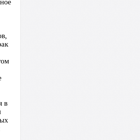
йное
в,
рак
том
е
я в
м
ных
и