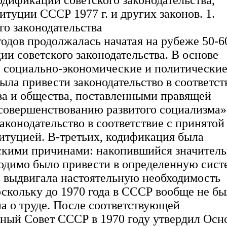
одификации советского законодательства,
туции СССР 1977 г. и других законов. 1.
о законодательства
 годов продолжалась начатая на рубеже 50-6
ии советского законодательства. В основе
, социально-экономические и политически
ла привести законодательство в соответст
тва и общества, поставленными правящей
совершенствованию развитого социализма»
аконодательство в соответствие с принятой
титуцией. В-третьих, кодификация была
скими причинами: накопившийся значител
одимо было привести в определенную сист
ь выдвигала настоятельную необходимость
оскольку до 1970 года в СССР вообще не б
а о труде. После соответствующей
вный Совет СССР в 1970 году утвердил Осн