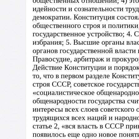
общественных отношений; 4) это
идейности и сознательности тру
демократии. Конституция состоял
общественного строя и политики;
государственное устройство; 4. 
избрания; 5. Высшие органы вла
органов государственной власти 
Правосудие, арбитраж и прокурорс
Действие Конституции и порядок
то, что в первом разделе Конст
строя СССР, советское государст
«социалистическое общенародное
общенародности государства счи
интересы всех слоев советского 
трудящихся всех наций и народно
статье 2, «вся власть в СССР пр
появилось еще одно новое понят