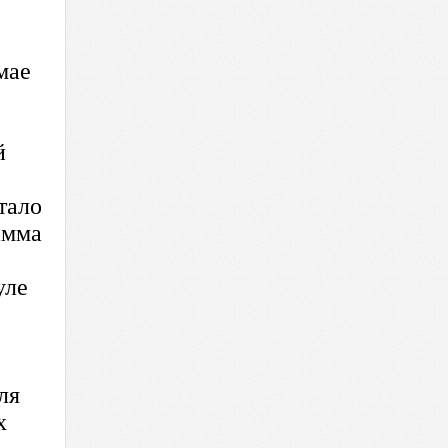
мае
й
тало
амма
уле
ля
х