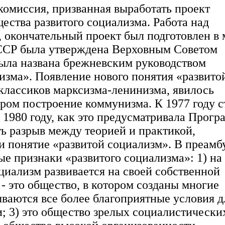
комиссия, призванная выработать проект
ества развитого социализма. Работа над
, окончательный проект был подготовлен в 
СССР была утверждена Верховным Советом
была названа брежневским руководством
изма». Появление нового понятия «развито
 классиков марксизма-ленинизма, явилось
ором построение коммунизма. К 1977 году с
 1980 году, как это предусматривала Прогр
ь разрыв между теорией и практикой,
 понятие «развитой социализм». В преамб
е признаки «развитого социализма»: 1) на
циализм развивается на своей собственной
 - это общество, в котором созданы многие
ваются все более благоприятные условия д
и; 3) это общество зрелых социалистически