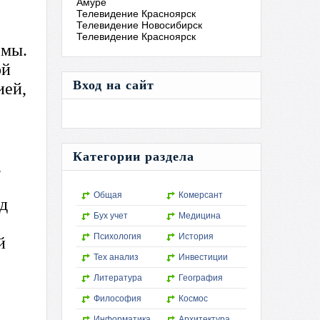
Амуре
Телевидение Красноярск
Телевидение Новосибирск
Телевидение Красноярск
емы.
ой
Вход на сайт
ией,
Категории раздела
,
Общая
Комерсант
д
Бух учет
Медицина
Психология
История
й
Тех анализ
Инвестиции
Литература
География
Философия
Космос
Информатика
Архитектура