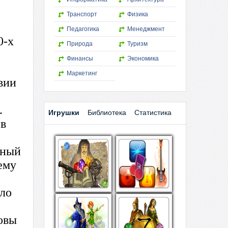
Транспорт
Физика
Педагогика
Менеджмент
0-х
Природа
Туризм
Финансы
Экономика
е
Маркетинг
вии
.
Игрушки
Библиотека
Статистика
 в
ьный
ему
ыло
овы