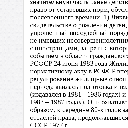
значительную часть ранее действ
право от устаревших норм, обус
послевоенного времени. 1) Ликви
свидетельстве о рождении детей,
упрощенный внесудебный порядо
не имевших несовершеннолетних 
с иностранцами, запрет на котор
событием в области гражданског
РСФСР 24 июня 1983 года Жилищ
нормативному акту в РСФСР впер
регулирование жилищные отноше
периода явилась подготовка и и
(издавался в 1981 - 1986 годах)
1983 – 1987 годах). Они охватыв
образом, к середине 80-х годов
отраслей права, продолжавшиеся
СССР 1977 г.