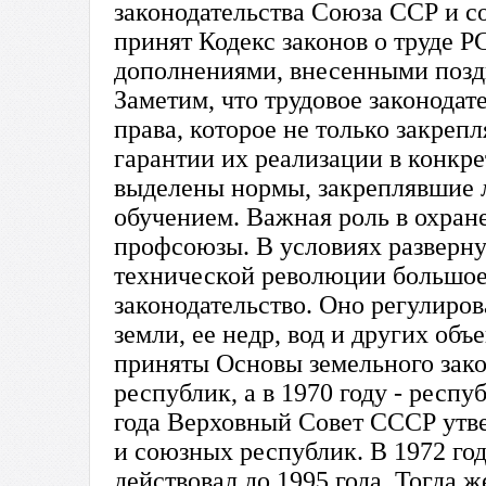
законодательства Союза ССР и с
принят Кодекс законов о труде 
дополнениями, внесенными поздн
Заметим, что трудовое законодат
права, которое не только закреп
гарантии их реализации в конкр
выделены нормы, закреплявшие 
обучением. Важная роль в охран
профсоюзы. В условиях разверну
технической революции большое
законодательство. Оно регулиро
земли, ее недр, вод и других объ
приняты Основы земельного зак
республик, а в 1970 году - респ
года Верховный Совет СССР утв
и союзных республик. В 1972 го
действовал до 1995 года. Тогда 