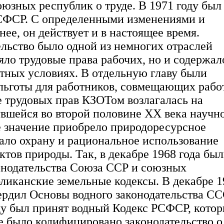
оюзных республик о труде. В 1971 году был
РСФСР. С определенными изменениями и
ее, он действует и в настоящее время.
ельство было одной из немногих отраслей
ляло трудовые права рабочих, но и содержал
етных условиях. В отдельную главу были
льготы для работников, совмещающих рабо
е трудовых прав КЗОТом возлагалась на
вшейся во второй половине XX века научн
 значение приобрело природоресурсное
вало охрану и рациональное использование
ектов природы. Так, в декабре 1968 года бы
онодательства Союза ССР и союзных
убликанские земельные кодексы. В декабре 
ердил Основы водного законодательства С
ду был принят водный Кодекс РСФСР, кото
же было кодифицировано законодательство о