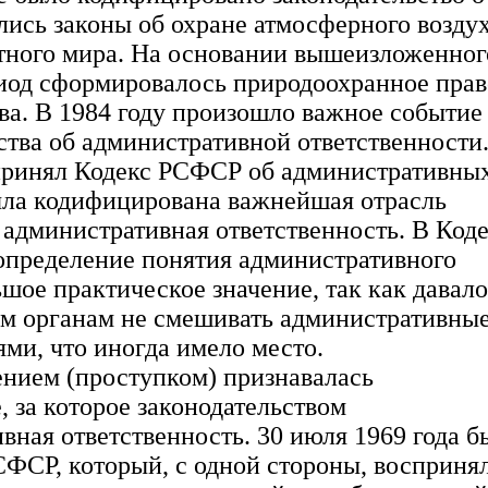
ились законы об охране атмосферного воздух
отного мира. На основании вышеизложенног
риод сформировалось природоохранное прав
ва. В 1984 году произошло важное событие
ства об административной ответственности.
ринял Кодекс РСФСР об административны
ла кодифицирована важнейшая отрасль
 административная ответственность. В Код
определение понятия административного
шое практическое значение, так как давало
м органам не смешивать административны
ми, что иногда имело место.
ием (проступком) признавалась
 за которое законодательством
вная ответственность. 30 июля 1969 года б
СФСР, который, с одной стороны, восприня