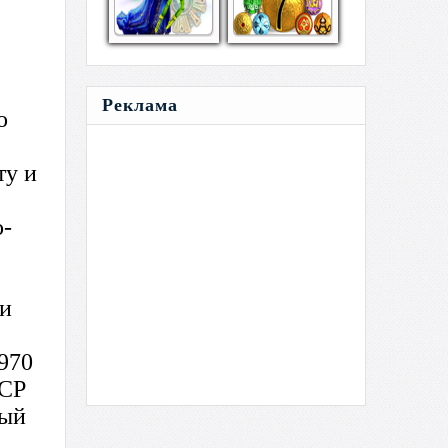
Реклама
о
ту и
о-
ли
1970
ССР
рый