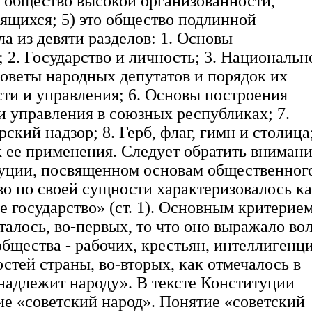
 общество высокой организованности,
дящихся; 5) это общество подлинной
а из девяти разделов: 1. Основы
 2. Государство и личность; 3. Национальн
Советы народных депутатов и порядок их
сти и управления; 6. Основы построения
и управления в союзных республиках; 7.
кий надзор; 8. Герб, флаг, гимн и столица;
 ее применения. Следует обратить внимани
итуции, посвященном основам общественног
во по своей сущности характеризовалось к
 государство» (ст. 1). Основным критерие
талось, во-первых, то что оно выражало во
общества - рабочих, крестьян, интеллигенц
стей страны, во-вторых, как отмечалось в
инадлежит народу». В тексте Конституции
ие «советский народ». Понятие «советский