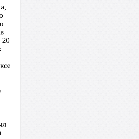
а,
о
о
 в
 20
х
ексе
е
ыл
л